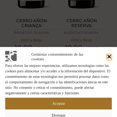
CERRO AÑÓN
CERRO AÑÓN
CRIANZA
RESERVA
BODEGAS OLARRA
BODEGAS OLARRA
DOCa Rioja
DOCa Rioja
10,90
19,90
/BOT
/BOT
€
€
Este
Este
Gestionar consentimiento de las
producto
producto
AÑADIR
AÑADIR
cookies
tiene
tiene
Para ofrecer las mejores experiencias, utilizamos tecnologías como las
múltiples
múltiples
cookies para almacenar y/o acceder a la información del dispositivo. El
variantes.
variantes.
Las
Las
consentimiento de estas tecnologías nos permitirá procesar datos como
opciones
opciones
el comportamiento de navegación o las identificaciones únicas en este
se
se
sitio. No consentir o retirar el consentimiento, puede afectar
pueden
pueden
negativamente a ciertas características y funciones.
elegir
elegir
en
en
Aceptar
la
la
página
página
de
de
Denegar