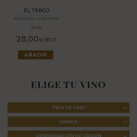
EL TERCO
BODEGAS ONDARRE
Rioja
28,00
/BOT
€
Este
AÑADIR
producto
tiene
múltiples
ELIGE TU VINO
variantes.
Las
opciones
TIPO DE VINO
se
pueden
MARCA
elegir
en
DENOMINACIÓN DE ORIGEN