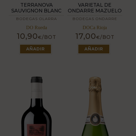
VARIETAL DE
TERRANOVA
ONDARRE MAZUELO
SAUVIGNON BLANC
BODEGAS ONDARRE
BODEGAS OLARRA
DOCa Rioja
DO Rueda
17,00
10,90
/BOT
/BOT
€
€
Este
Este
producto
producto
AÑADIR
AÑADIR
tiene
tiene
múltiples
múltiples
variantes.
variantes.
Las
Las
opciones
opciones
se
se
pueden
pueden
elegir
elegir
en
en
la
la
página
página
de
de
producto
producto