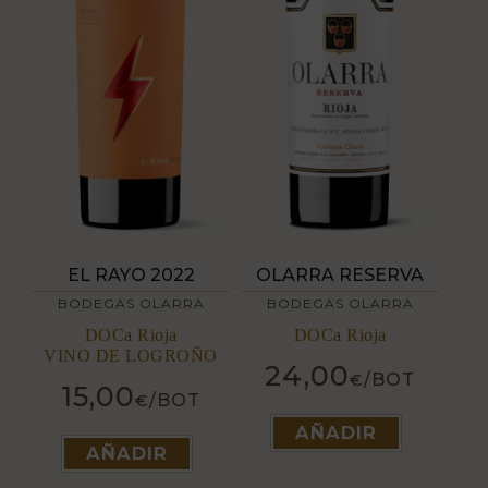
OLARRA RESERVA
EL RAYO 2022
BODEGAS OLARRA
BODEGAS OLARRA
DOCa Rioja
DOCa Rioja
VINO DE LOGROÑO
24,00
/BOT
€
15,00
/BOT
€
Este
Este
AÑADIR
producto
AÑADIR
producto
tiene