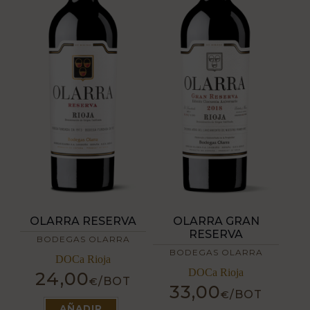
de
página
producto
de
producto
OLARRA RESERVA
OLARRA GRAN
RESERVA
BODEGAS OLARRA
BODEGAS OLARRA
DOCa Rioja
DOCa Rioja
24,00
/BOT
€
33,00
Este
/BOT
€
producto
Este
AÑADIR