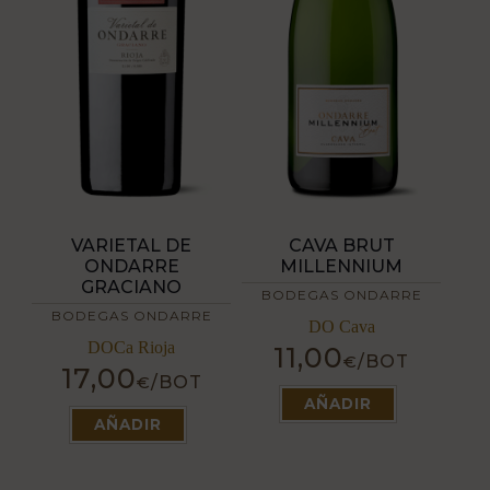
VARIETAL DE
CAVA BRUT
ONDARRE
MILLENNIUM
GRACIANO
BODEGAS ONDARRE
BODEGAS ONDARRE
DO Cava
DOCa Rioja
11,00
/BOT
€
17,00
/BOT
Este
€
producto
Este
AÑADIR
tiene
producto
AÑADIR
múltiples
tiene
variantes.
múltiples
Las
variantes.