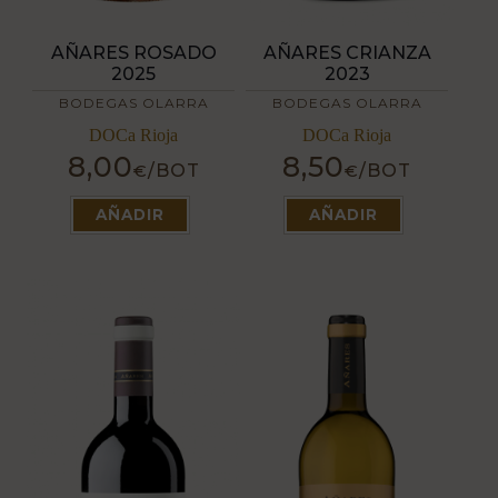
AÑARES ROSADO
AÑARES CRIANZA
2025
2023
BODEGAS OLARRA
BODEGAS OLARRA
DOCa Rioja
DOCa Rioja
8,00
8,50
/BOT
/BOT
€
€
Este
Este
producto
producto
AÑADIR
AÑADIR
tiene
tiene
múltiples
múltiples
variantes.
variantes.
Las
Las
opciones
opciones
se
se
pueden
pueden
elegir
elegir
en
en
la
la
página
página
de
de
producto
producto