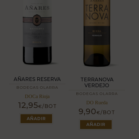
AÑARES RESERVA
TERRANOVA
VERDEJO
BODEGAS OLARRA
BODEGAS OLARRA
DOCa Rioja
DO Rueda
12,95
/BOT
€
9,90
Este
/BOT
€
producto
Este
AÑADIR
tiene
producto
AÑADIR
múltiples
tiene
variantes.
múltiples