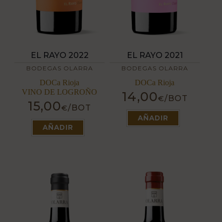
EL RAYO 2022
EL RAYO 2021
BODEGAS OLARRA
BODEGAS OLARRA
DOCa Rioja
DOCa Rioja
VINO DE LOGROÑO
14,00
/BOT
€
15,00
/BOT
Este
€
producto
Este
AÑADIR
tiene
producto
AÑADIR
múltiples
tiene
variantes.
múltiples
Las
variantes.
opciones
Las
se
opciones
pueden
se
elegir
pueden
en
elegir
la
en
página
la