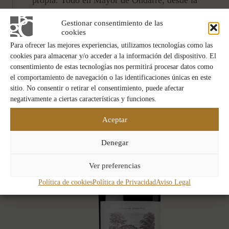
propia. Todo en Mayor de Ondarre, desde la
selección en el viñedo hasta la redondez
Gestionar consentimiento de las
alcanzada en la botella, está pensado para lograr
cookies
un vino largo y potente. De gran conservación.
Para ofrecer las mejores experiencias, utilizamos tecnologías como las
cookies para almacenar y/o acceder a la información del dispositivo. El
consentimiento de estas tecnologías nos permitirá procesar datos como
el comportamiento de navegación o las identificaciones únicas en este
sitio. No consentir o retirar el consentimiento, puede afectar
negativamente a ciertas características y funciones.
Aceptar
Denegar
Ver preferencias
Política de cookies
Política de Privacidad
Aviso Legal