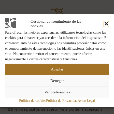
Gestionar consentimiento de las
POLÍTICAS DE REEMBOLSO
cookies
Cambios y devoluciones
Para ofrecer las mejores experiencias, utilizamos tecnologías como las
cookies para almacenar y/o acceder a la información del dispositivo. El
consentimiento de estas tecnologías nos permitirá procesar datos como
el comportamiento de navegación o las identificaciones únicas en este
sitio. No consentir o retirar el consentimiento, puede afectar
COMPOSICIÓN VARIETAL
negativamente a ciertas características y funciones.
Selección de Tempranillos y otras variedades
Aceptar
(Garnacha, Graciano y Mazuelo)
Denegar
Ver preferencias
ELABORACIÓN
Política de cookies
Política de Privacidad
Aviso Legal
Elaboración controlada a una temperatura entre 22 y
28º en depósitos de acero. Tiempo de maceración