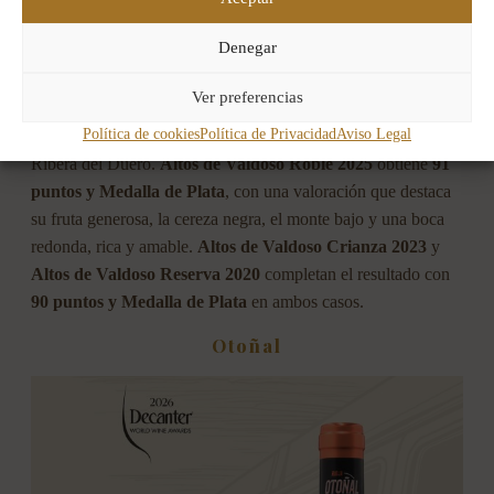
Denegar
Ver preferencias
Política de cookies
Política de Privacidad
Aviso Legal
Por su parte,
Altos de Valdoso
suma tres reconocimientos en
Ribera del Duero.
Altos de Valdoso Roble 2025
obtiene
91
puntos y Medalla de Plata
, con una valoración que destaca
su fruta generosa, la cereza negra, el monte bajo y una boca
redonda, rica y amable.
Altos de Valdoso Crianza 2023
y
Altos de Valdoso Reserva 2020
completan el resultado con
90 puntos y Medalla de Plata
en ambos casos.
Otoñal