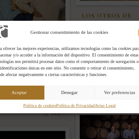
LOS OTROS DE
ONDARRE: CUAN
LAS PEQUEÑAS V
Gestionar consentimiento de las cookies
CUENTAN SU PR
HISTORIA
a ofrecer las mejores experiencias, utilizamos tecnologías como las cookies par
acenar y/o acceder a la información del dispositivo. El consentimiento de estas
ÚLTIMO
Entre los barrancos y laderas
nologías nos permitirá procesar datos como el comportamiento de navegación o
MOLQUE
Bodegas Ondarre ha descubie
 identificaciones únicas en este sitio. No consentir o retirar el consentimiento,
nueva manera de contar las co
de afectar negativamente a ciertas características y funciones.
n par de semanas, Javier
nuestra tradición siempre ha 
ez de Salinas, nuestro enólogo,
buscar la
[…]
ñó la llegada del último
Aceptar
Denegar
Ver preferencias
ue de uva de la que ya podemos
que
[…]
Política de cookies
Política de Privacidad
Aviso Legal
VER +