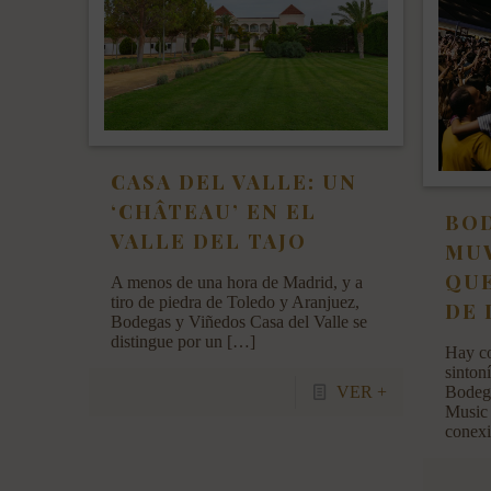
CASA DEL VALLE: UN
‘CHÂTEAU’ EN EL
BOD
VALLE DEL TAJO
MUW
QUE
A menos de una hora de Madrid, y a
tiro de piedra de Toledo y Aranjuez,
DE
Bodegas y Viñedos Casa del Valle se
distingue por un
[…]
Hay co
sintoní
Bodeg
VER +
Music 
conex