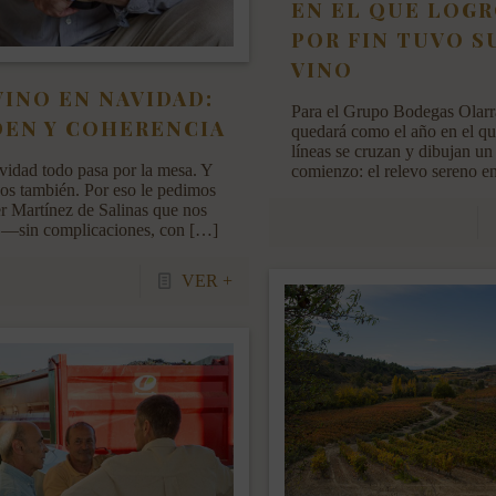
EN EL QUE LOG
POR FIN TUVO S
VINO
VINO EN NAVIDAD:
Para el Grupo Bodegas Olarr
EN Y COHERENCIA
quedará como el año en el qu
líneas se cruzan y dibujan u
idad todo pasa por la mesa. Y
comienzo: el relevo sereno e
nos también. Por eso le pedimos
er Martínez de Salinas que nos
 —sin complicaciones, con
[…]
VER +