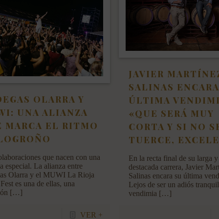
JAVIER MARTÍNE
SALINAS ENCARA
EGAS OLARRA Y
ÚLTIMA VENDIM
I: UNA ALIANZA
«QUE SERÁ MUY
 MARCA EL RITMO
CORTA Y SI NO S
 LOGROÑO
TUERCE, EXCEL
laboraciones que nacen con una
En la recta final de su larga y
a especial. La alianza entre
destacada carrera, Javier Mar
as Olarra y el MUWI La Rioja
Salinas encara su última vend
Fest es una de ellas, una
Lejos de ser un adiós tranquil
ión
[…]
vendimia
[…]
VER +