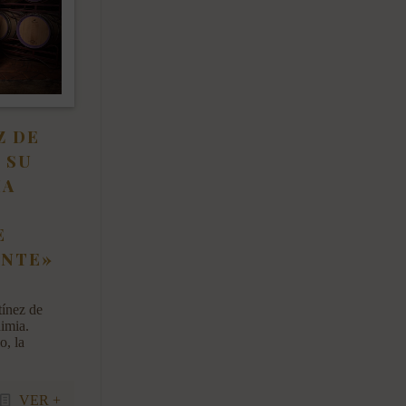
Z DE
 SU
IA
E
ENTE»
tínez de
imia.
o, la
VER +