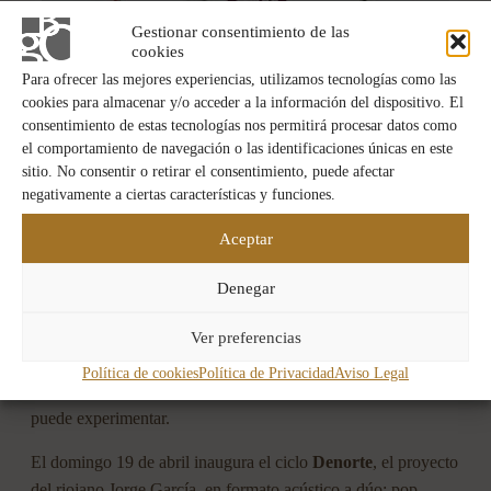
Gestionar consentimiento de las
cookies
Para ofrecer las mejores experiencias, utilizamos tecnologías como las
cookies para almacenar y/o acceder a la información del dispositivo. El
consentimiento de estas tecnologías nos permitirá procesar datos como
el comportamiento de navegación o las identificaciones únicas en este
sitio. No consentir o retirar el consentimiento, puede afectar
negativamente a ciertas características y funciones.
Wine Bar EL RAYO Olarra
Aceptar
La bodega como escenario
Denegar
Antes del festival, Bodegas Olarra ya abrirá sus puertas a la
música. El ciclo
MUWI Presenta…
traerá tres conciertos a
Ver preferencias
nuestra bodega entre abril y mayo, en un formato íntimo que
Política de cookies
Política de Privacidad
Aviso Legal
transforma los espacios de la casa en algo que pocas veces se
puede experimentar.
El domingo 19 de abril inaugura el ciclo
Denorte
, el proyecto
del riojano Jorge García, en formato acústico a dúo: pop