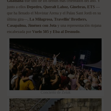
Guadiana
trae uno de los debuts más celebrados del año. Y
junto a ellos
Depedro, Queralt Lahoz, Ginebras, ETS
—
que ha llenado el Movistar Arena y el Palau Sant Jordi en su
última gira—,
La Milagrosa, Travellin’ Brothers,
Casapalma, Jiménez con Jota
y una representación riojana
encabezada por
Vuelo 505 y Eba al Desnudo
.
Concierto de Zetak